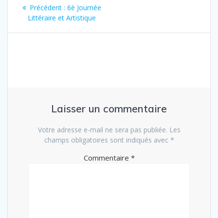
Navigation
Précédent :
Article
6è Journée
de
Littéraire et Artistique
précédent
:
l’article
Laisser un commentaire
Votre adresse e-mail ne sera pas publiée.
Les
champs obligatoires sont indiqués avec
*
Commentaire
*