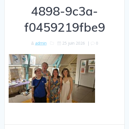
4898-9c3a-
f0459219fbe9
admin
25 juin 2026
|
0