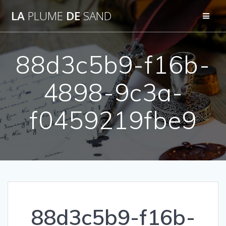
Passer
LA
PLUME
DE
SAND
au
contenu
88d3c5b9-f16b-
4898-9c3a-
f0459219fbe9
88d3c5b9-f16b-