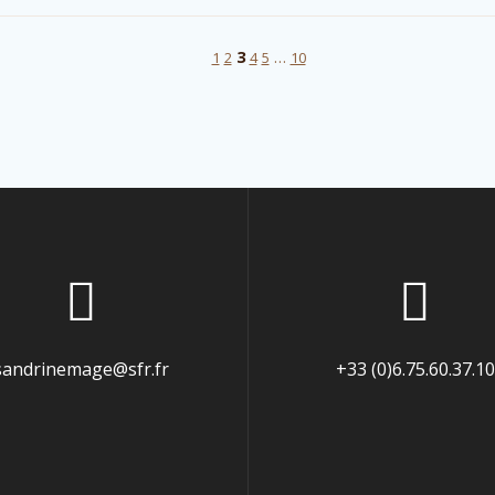
3
…
1
2
4
5
10
sandrinemage@sfr.fr
+33 (0)6.75.60.37.10