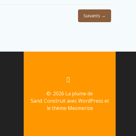
Suivants →
© 2026 La plume de
Sand. Construit avec WordPress et
le
thème Mesmerize