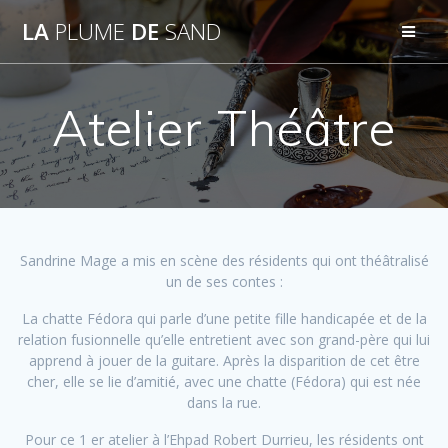
Passer
LA
PLUME
DE
SAND
au
contenu
Atelier Théâtre
Sandrine Mage a mis en scène des résidents qui ont théâtralisé
un de ses contes :
La chatte Fédora qui parle d’une petite fille handicapée et de la
relation fusionnelle qu’elle entretient avec son grand-père qui lui
apprend à jouer de la guitare. Après la disparition de cet être
cher, elle se lie d’amitié, avec une chatte (Fédora) qui est née
dans la rue.
Pour ce 1 er atelier à l’Ehpad Robert Durrieu, les résidents ont