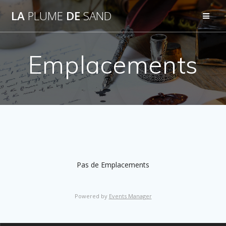
Passer
LA
PLUME
DE
SAND
au
contenu
Emplacements
Pas de Emplacements
Powered by
Events Manager