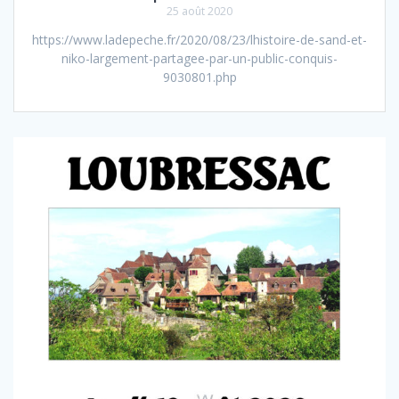
25 août 2020
https://www.ladepeche.fr/2020/08/23/lhistoire-de-sand-et-
niko-largement-partagee-par-un-public-conquis-
9030801.php