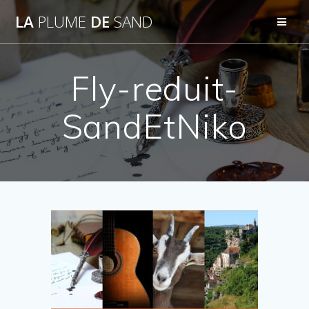
Passer
LA
PLUME
DE
SAND
au
contenu
Fly-reduit-
SandEtNiko