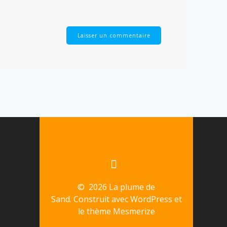
© 2026 La plume de
Sand. Construit avec WordPress et
le
thème Mesmerize