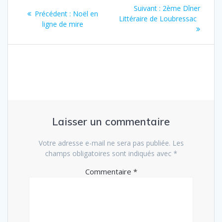
Navigation
Suivant :
Article
2ème Dîner
Précédent :
Article
Noël en
de
Littéraire de Loubressac
suivant
ligne de mire
précédent
:
:
l’article
Laisser un commentaire
Votre adresse e-mail ne sera pas publiée.
Les
champs obligatoires sont indiqués avec
*
Commentaire
*