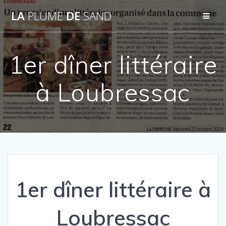
Passer
LA
PLUME
DE
SAND
au
contenu
1er dîner littéraire
à Loubressac
1er dîner littéraire à
Loubressac