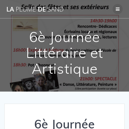
Passer
LA
PLUME
DE
SAND
au
contenu
6è Journée
Littéraire et
Artistique
6è Journée