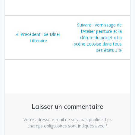
Navigation
Suivant :
Article
Vernissage de
de
l’Atelier peinture et la
suivant
Précédent :
Article
6è Dîner
clôture du projet « La
:
Littéraire
précédent
l’article
scène Lotoise dans tous
:
ses états »
Laisser un commentaire
Votre adresse e-mail ne sera pas publiée.
Les
champs obligatoires sont indiqués avec
*