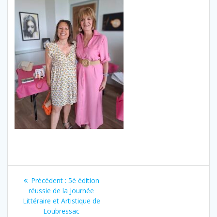
Navigation
Précédent :
Article
5è édition
de
réussie de la Journée
précédent
Littéraire et Artistique de
:
l’article
Loubressac