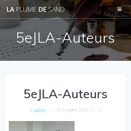
Passer
LA
PLUME
DE
SAND
au
contenu
5eJLA-Auteurs
5eJLA-Auteurs
admin
21 juillet 2025
|
0