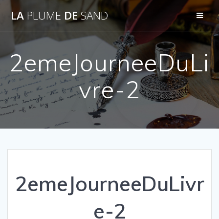
Passer
LA
PLUME
DE
SAND
au
contenu
2emeJourneeDuLi
vre-2
2emeJourneeDuLivr
e-2