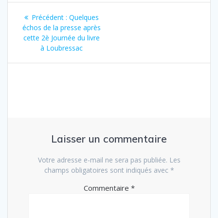
Navigation
Précédent :
Article
Quelques
de
échos de la presse après
précédent
cette 2è Journée du livre
:
l’article
à Loubressac
Laisser un commentaire
Votre adresse e-mail ne sera pas publiée.
Les
champs obligatoires sont indiqués avec
*
Commentaire
*