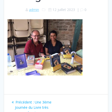
admin
12 juillet 2023
|
0
Navigation
Précédent :
Article
Une 3ème
de
Journée du Livre très
précédent