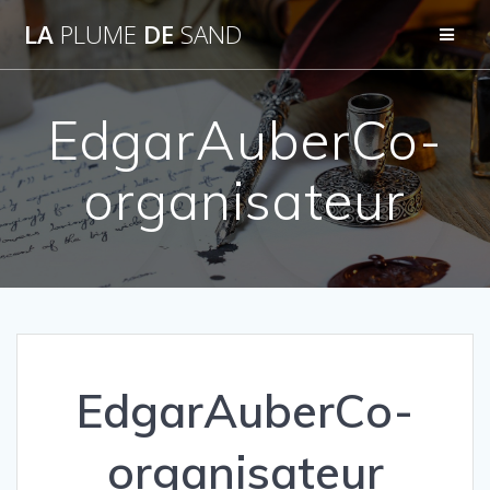
Passer
LA
PLUME
DE
SAND
au
contenu
EdgarAuberCo-
organisateur
EdgarAuberCo-
organisateur