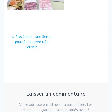
Navigation
Précédent :
Article
Une 3ème
de
Journée du Livre très
précédent
réussie
:
l’article
Laisser un commentaire
Votre adresse e-mail ne sera pas publiée.
Les
champs obligatoires sont indiqués avec
*