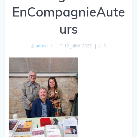
EnCompagnieAute
urs
admin
12 juillet 2023
|
0