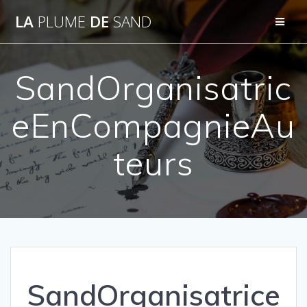
Passer
LA
PLUME
DE
SAND
au
contenu
SandOrganisatric
eEnCompagnieAu
teurs
SandOrganisatrice